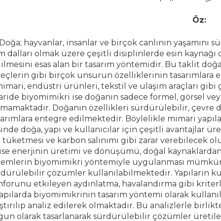
Öz:
Doğa; hayvanlar, insanlar ve birçok canlının yaşamını 
im dalları olmak üzere çeşitli disiplinlerde esin kaynağı
ilmesini esas alan bir tasarım yöntemidir. Bu taklit doğa
eçlerin gibi birçok unsurun özelliklerinin tasarımlara 
imari, endüstri ürünleri, tekstil ve ulaşım araçları gibi
ride biyomimikri ise doğanın sadece formel, görsel veya
lmamaktadır. Doğanın özellikleri sürdürülebilir, çevre 
sarımlara entegre edilmektedir. Böylelikle mimari yapıl
inde doğa, yapı ve kullanıcılar için çeşitli avantajlar 
i tüketmesi ve karbon salınımı gibi zarar verebilecek o
ise enerjinin üretimi ve dönüşümü, doğal kaynaklardan 
stemlerin biyomimikri yöntemiyle uygulanması mümkünd
dürülebilir çözümler kullanılabilmektedir. Yapıların ku
forunu etkileyen aydınlatma, havalandırma gibi kriterl
apılarda biyomimikrinin tasarım yöntemi olarak kullanı
ştırılıp analiz edilerek olmaktadır. Bu analizlerle birlikt
un olarak tasarlanarak sürdürülebilir çözümler üretil