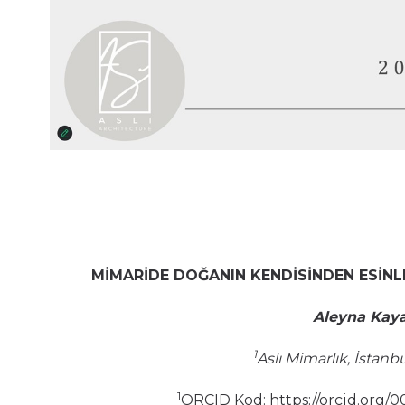
MİMARİDE DOĞANIN KENDİSİNDEN ESİNL
Aleyna Kay
1
Aslı Mimarlık, İstanbu
1
ORCID Kod: https://orcid.org