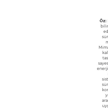
Öz:
bil
ed
sür
m
Mima
ka
ta
sayes
enerj
si
sür
kon
y
ara
uyg