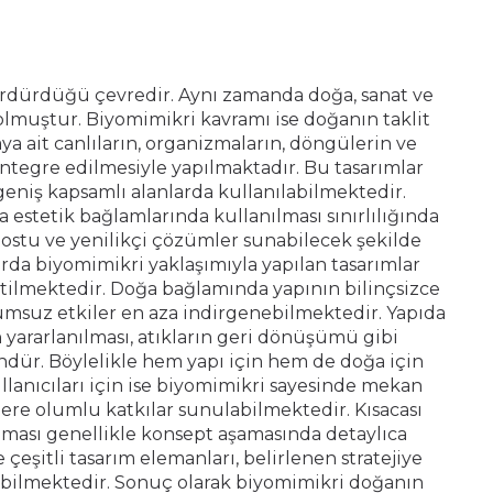
sürdürdüğü çevredir. Aynı zamanda doğa, sanat ve
 olmuştur. Biyomimikri kavramı ise doğanın taklit
ya ait canlıların, organizmaların, döngülerin ve
entegre edilmesiyle yapılmaktadır. Bu tasarımlar
 geniş kapsamlı alanlarda kullanılabilmektedir.
 estetik bağlamlarında kullanılması sınırlılığında
dostu ve yenilikçi çözümler sunabilecek şekilde
arda biyomimikri yaklaşımıyla yapılan tasarımlar
üretilmektedir. Doğa bağlamında yapının bilinçsizce
lumsuz etkiler en aza indirgenebilmektedir. Yapıda
yararlanılması, atıkların geri dönüşümü gibi
ür. Böylelikle hem yapı için hem de doğa için
llanıcıları için ise biyomimikri sayesinde mekan
ere olumlu katkılar sunulabilmektedir. Kısacası
lması genellikle konsept aşamasında detaylıca
e çeşitli tasarım elemanları, belirlenen stratejiye
ebilmektedir. Sonuç olarak biyomimikri doğanın