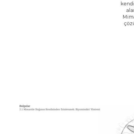
kendi
ala
Mima
çözü