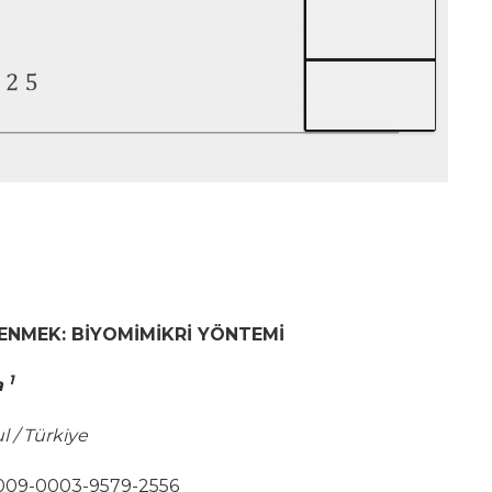
ENMEK: BİYOMİMİKRİ YÖNTEMİ
1
a
l / Türkiye
/0009-0003-9579-2556