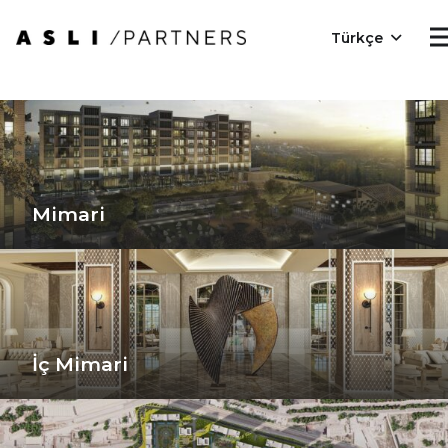
Türkçe
Mimari
İç Mimari